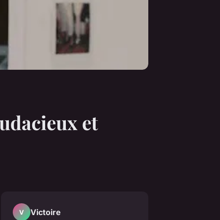
audacieux et
Victoire
V