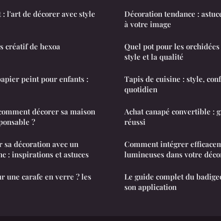
 : l'art de décorer avec style
Décoration tendance : astuc
à votre image
s créatif de hexoa
Quel pot pour les orchidées 
style et la qualité
apier peint pour enfants :
Tapis de cuisine : style, con
quotidien
: comment décorer sa maison
Achat canapé convertible : 
ponsable ?
réussi
sa décoration avec un
Comment intégrer efficacem
nc : inspirations et astuces
lumineuses dans votre décor
r une carafe en verre ? les
Le guide complet du badigeo
son application