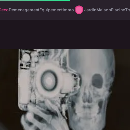
Deco
Demenagement
Equipement
Immo
Jardin
Maison
Piscine
Tr