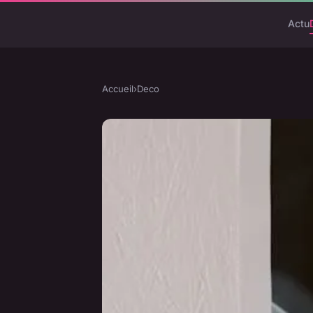
Actu
Accueil
›
Deco