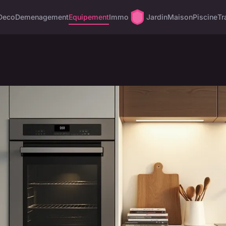
Deco
Demenagement
Equipement
Immo
Jardin
Maison
Piscine
Tr