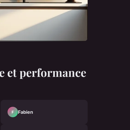
yle et performance
Fabien
F