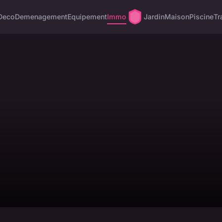
Deco
Demenagement
Equipement
Immo
Jardin
Maison
Piscine
Tr