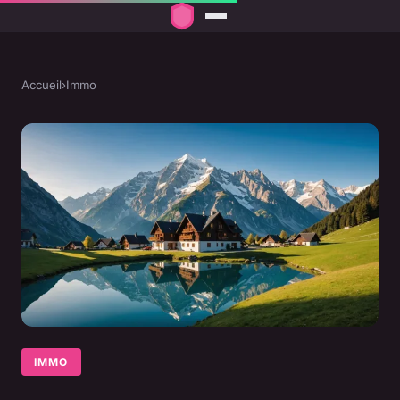
Accueil
›
Immo
IMMO