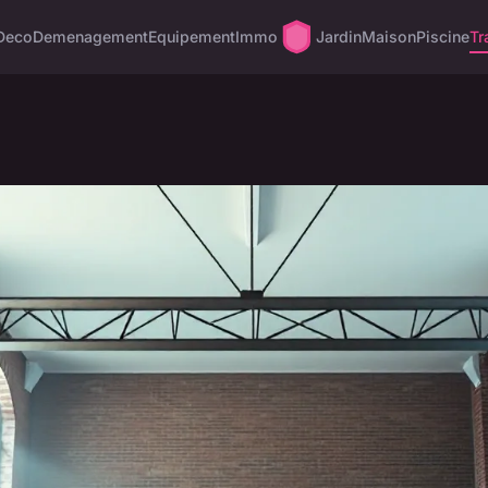
Deco
Demenagement
Equipement
Immo
Jardin
Maison
Piscine
Tr