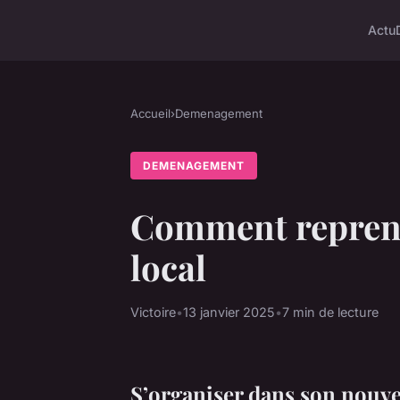
Actu
Accueil
›
Demenagement
DEMENAGEMENT
Comment reprend
local
Victoire
•
13 janvier 2025
•
7 min de lecture
S’organiser dans son nouve