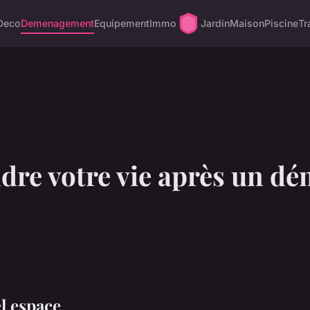
Deco
Demenagement
Equipement
Immo
Jardin
Maison
Piscine
Tr
re votre vie après un d
l espace