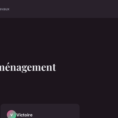
avaux
éménagement
Victoire
V