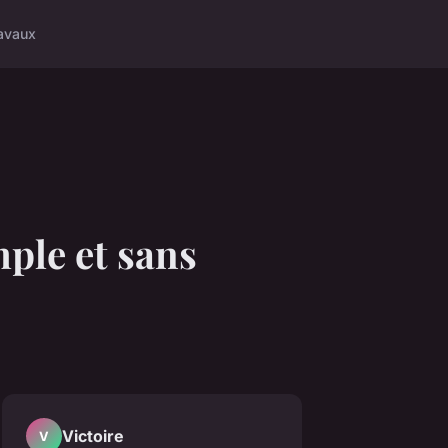
avaux
ple et sans
Victoire
V