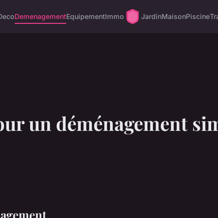
Deco
Demenagement
Equipement
Immo
Jardin
Maison
Piscine
Tr
our un déménagement sim
nagement