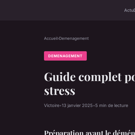
Actu
Accueil
›
Demenagement
DEMENAGEMENT
Guide complet p
stress
Victoire
•
13 janvier 2025
•
5 min de lecture
Préparation avant le démé