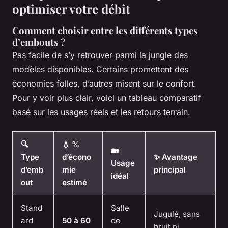
optimiser votre débit
Comment choisir entre les différents types
d’embouts ?
Pas facile de s’y retrouver parmi la jungle des
modèles disponibles. Certains promettent des
économies folles, d’autres misent sur le confort.
Pour y voir plus clair, voici un tableau comparatif
basé sur les usages réels et les retours terrain.
🔍
💧 %
🏡
Type
d’écono
✨ Avantage
Usage
d’emb
mie
principal
idéal
out
estimé
Stand
Salle
Jugulé, sans
ard
50 à 60
de
bruit ni